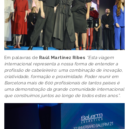
Em palavras de
Raúl Martínez Ribes
“Esta viagem
internacional representa a nossa forma de entender a
profissão de cabeleireiro: uma combinação de inovação,
criatividade, formação e proximidade. Poder reunir em
Barcelona mais de 600 profissionais de tantos países é
uma demonstração da grande comunidade internacional
que construímos juntos ao longo de todos estes anos.”.