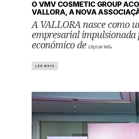
O VMV COSMETIC GROUP ACOL
VALLORA, A NOVA ASSOCIAÇÃ
A VALLORA nasce como um
empresarial impulsionada p
económico de
.
Lliçà de Vall
LER MAIS