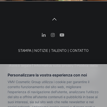
STAMPA
|
NOTIZIE
|
TALENTO
|
CONTATTO
Avviso legale
|
Informativa sulla privacy
|
Politica della
qualità
|
Politica sui cookie
|
Codice etico e di condotta
|
Canale dei reclami
|
Termini e condizioni di vendita
© 2025 VMV Cosmetic Group. Tutti i diritti riservati.