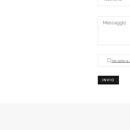
Email*
Email*
Email*
Messaggio
Email*
Email*
Email*
Email*
Email*
Email*
Email
Ho letto e