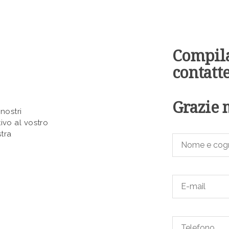
Compila
contatt
Grazie 
nostri
tivo al vostro
tra
Nome
e
cognome
Email*
Email*
Email*
Email*
Telefono
Email*