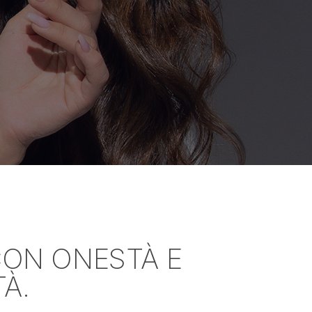
CON ONESTÀ E
À.