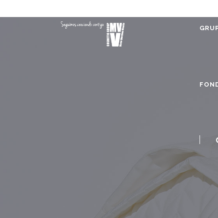
GRUP
FOND