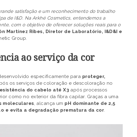
ande satisfação e um reconhecimento do trabalho
uipa de I&D. Na Arkhé Cosmetics, entendemos a
te, com o objetivo de oferecer soluções reais para o
n Martínez Ribes, Diretor de Laboratório, I&D&I e
etic Group.
ência ao serviço da cor
desenvolvido especificamente para
proteger,
pós os serviços de coloração e descoloração no
resistência do cabelo até X3
após processos
ior como no exterior da fibra capilar. Graças a uma
s moleculares
, alcança um
pH dominante de 2,5
ão e evita a degradação prematura da cor
.