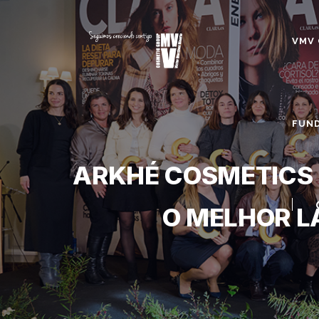
VMV 
FUND
ARKHÉ COSMETICS 
O MELHOR L