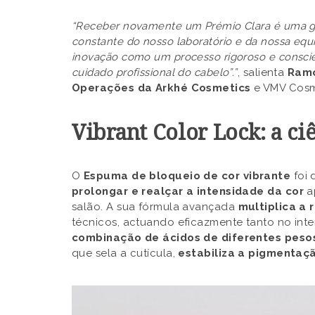
“Receber novamente um Prémio Clara é uma gr
constante do nosso laboratório e da nossa eq
inovação como um processo rigoroso e conscien
cuidado profissional do cabelo”.”
, salienta
Ramó
Operações da Arkhé Cosmetics
e VMV Cosm
Vibrant Color Lock: a ci
O
Espuma de bloqueio de cor vibrante
foi 
prolongar e realçar a intensidade da cor
a
salão. A sua fórmula avançada
multiplica a 
técnicos, actuando eficazmente tanto no inter
combinação de ácidos de diferentes peso
que sela a cutícula,
estabiliza a pigmentaç