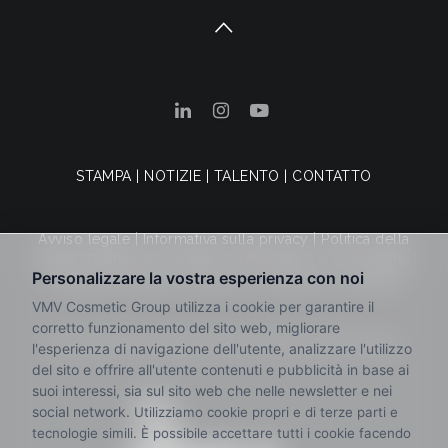
STAMPA
|
NOTIZIE
|
TALENTO
|
CONTATTO
Avviso legale
|
Informativa sulla privacy
|
Politica della
qualità
|
Politica sui cookie
|
Codice etico e di condotta
|
Canale dei reclami
|
Termini e condizioni di vendita
© 2025 VMV Cosmetic Group. Tutti i diritti riservati.