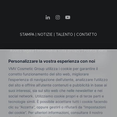
STAMPA
|
NOTIZIE
|
TALENTO
|
CONTATTO
Avviso legale
|
Informativa sulla privacy
|
Politica della
qualità
|
Politica sui cookie
|
Codice etico e di condotta
|
Canale dei reclami
|
Termini e condizioni di vendita
© 2025 VMV Cosmetic Group. Tutti i diritti riservati.