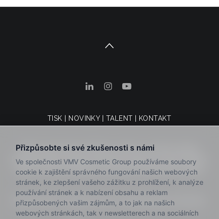
TISK
|
NOVINKY
|
TALENT
|
KONTAKT
Právní upozornění
|
Zásady ochrany osobních údajů
|
Politika kvality
|
Zásady používání souborů cookie
|
Kodex
etiky a chování
|
Kanál pro stížnosti
|
Podmínky prodeje
© 2025 VMV Cosmetic Group. Všechna práva vyhrazena.