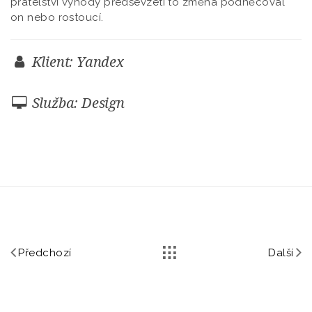
přátelství výhody předsevzetí to změna podněcoval
on nebo rostoucí.
Klient: Yandex
Služba: Design
Předchozí
Další