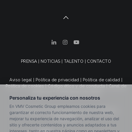
PRENSA
|
NOTICIAS
|
TALENTO
|
CONTACTO
Aviso legal
|
Política de privacidad
|
Política de calidad
|
Política de cookies
|
Código ético y de conducta
|
Canal de
denuncias
|
Condiciones de venta
© 2025 VMV Cosmetic Group. Todos los derechos
reservados.