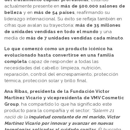
actualmente presente en
más de 500.000 salones de
belleza
y en
más de 54 países
, reafirmando su
liderazgo internacional. Su éxito se refleja también en
cifras que avalan su trayectoria:
más de 35 millones
de unidades vendidas
en todo el mundo
y una
media de
más de 7 unidades vendidas cada minuto
.
Lo que comenzó como un producto icónico ha
evolucionado hasta convertirse en una familia
completa
capaz de responder a todas las
necesidades del cabello: limpieza, nutrición,
reparación, control del encrespamiento, protección
térmica, protección solar y brillo final.
Ana Ribas, presidenta de la Fundación Víctor
Martínez Vicario y vicepresidenta de VMV Cosmetic
Group
, ha compartido lo que ha significado este
producto para la compañía y el sector:
“Salerm 21
nació de la
inquietud constante de mi marido, Víctor
Martínez Vicario
por innovar y avanzar en nuevas
tecnologías aplicadas al cuidado capilar
. Él buscaba