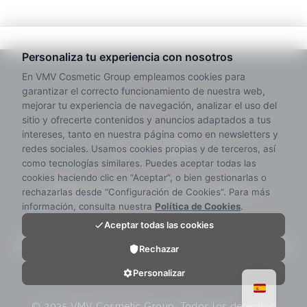
PRENSA
|
NOTICIAS
|
TALENTO
|
CONTACTO
Aviso legal
|
Política de privacidad
|
Política de calidad
|
Política de cookies
|
Código ético y de conducta
|
Canal de
denuncias
|
Condiciones de venta
© 2025 VMV Cosmetic Group. Todos los derechos