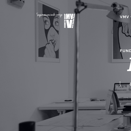
VMV 
FUND