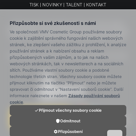
TISK
|
NOVINKY
|
TALENT
|
KONTAKT
Právní upozornění
|
Zásady ochrany osobních údajů
|
Politika kvality
|
Zásady používání souborů cookie
|
Kodex
etiky a chování
|
Kanál pro stížnosti
|
Podmínky prodeje
© 2025 VMV Cosmetic Group. Všechna práva vyhrazena.