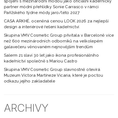
spojení s mezinárodní módou jako oficiální kadeřnický
partner módní přehlídky Sonie Carrasco v rámci
Pařížského týdne módy jaro/léto 2027
CASA ARKHÉ, oceněná cenou LOOK 2026 za nejlepší
design a interiérové řešení kadeřnictví
Skupina VMV Cosmetic Group přivítala v Barceloně více
než 600 mezinárodních odborníků na velkolepém
galavečeru věnovaném nejnovějším trendům
Salerm 21 slaví 30 let jako ikona profesionálního
kadeřnictví společně s Maríou Castro
Skupina VMV Cosmetic Group slavnostně otevírá
Muzeum Víctora Martíneze Vicaria, které je poctou
odkazu jejího zakladatele
ARCHIVY