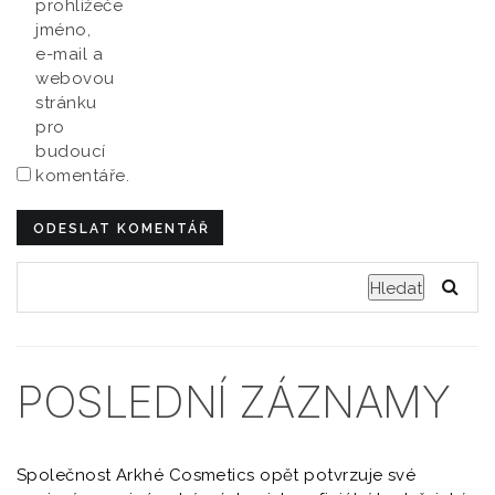
prohlížeče
jméno,
e-mail a
webovou
stránku
pro
budoucí
komentáře.
Hledat
POSLEDNÍ ZÁZNAMY
Společnost Arkhé Cosmetics opět potvrzuje své