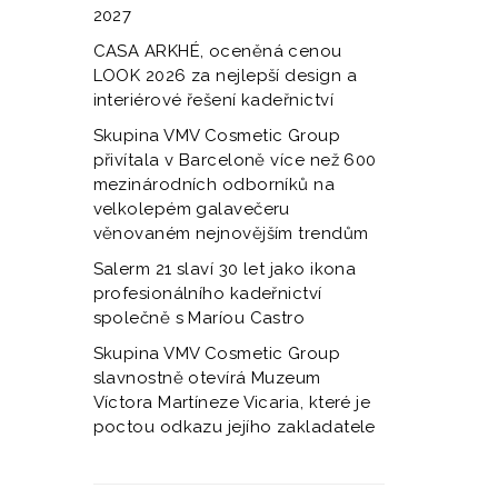
2027
CASA ARKHÉ, oceněná cenou
LOOK 2026 za nejlepší design a
interiérové řešení kadeřnictví
Skupina VMV Cosmetic Group
přivítala v Barceloně více než 600
mezinárodních odborníků na
velkolepém galavečeru
věnovaném nejnovějším trendům
Salerm 21 slaví 30 let jako ikona
profesionálního kadeřnictví
společně s Maríou Castro
Skupina VMV Cosmetic Group
slavnostně otevírá Muzeum
Víctora Martíneze Vicaria, které je
poctou odkazu jejího zakladatele