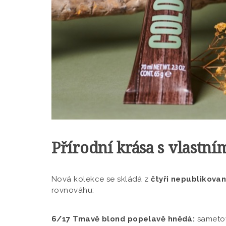
Přírodní krása s vlastní
Nová kolekce se skládá z
čtyři nepublikova
rovnováhu:
6/17 Tmavě blond popelavě hnědá:
sametov