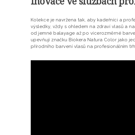
Inovace ve službách pro
Kolekce je navržena tak, aby kadeřníci a pro
výsledky, vždy s ohledem na zdraví vlasů a na 
od jemné balayage až po vícerozměrné barven
upevňují značku Biokera Natura Color jako jed
přírodního barvení vlasů na profesionálním trh