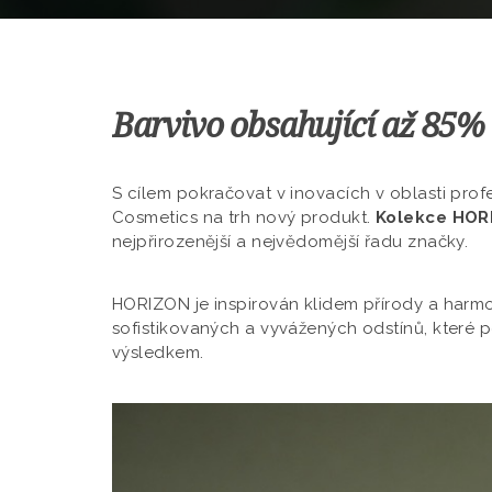
Barvivo obsahující až 85%
S cílem pokračovat v inovacích v oblasti pro
Cosmetics na trh nový produkt.
Kolekce HOR
nejpřirozenější a nejvědomější řadu značky.
HORIZON je inspirován klidem přírody a harmo
sofistikovaných a vyvážených odstínů, které p
výsledkem.