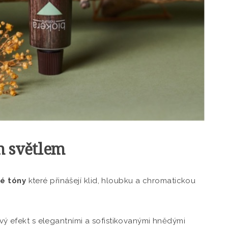
m světlem
né tóny
které přinášejí klid, hloubku a chromatickou
ý efekt s elegantními a sofistikovanými hnědými