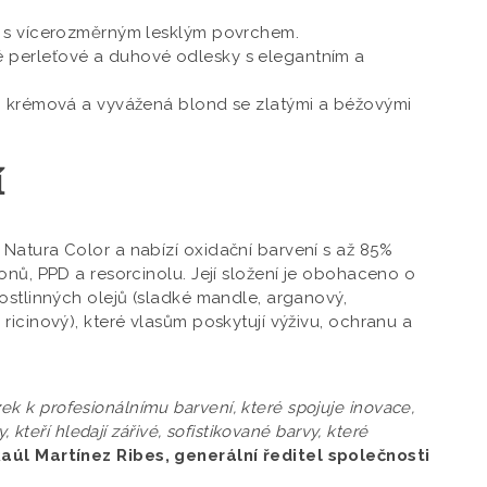
ón s vícerozměrným lesklým povrchem.
 perleťové a duhové odlesky s elegantním a
, krémová a vyvážená blond se zlatými a béžovými
í
Natura Color a nabízí oxidační barvení s až 85%
onů, PPD a resorcinolu. Její složení je obohaceno o
ostlinných olejů (sladké mandle, arganový,
ricinový), které vlasům poskytují výživu, ochranu a
 k profesionálnímu barvení, které spojuje inovace,
 kteří hledají zářivé, sofistikované barvy, které
aúl Martínez Ribes, generální ředitel společnosti