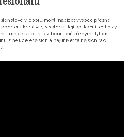
fesionálů
fesionálové v oboru mohli nabízet vysoce přesné
podporu kreativity v salonu. Její aplikační techniky -
í - umožňují přizpůsobení tónů různým stylům a
nu z nejucelenějších a nejuniverzálnějších řad
u.