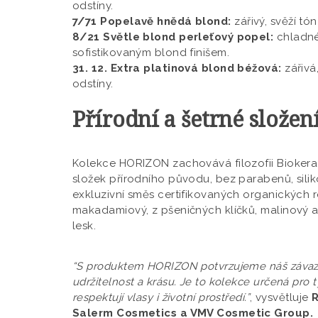
odstíny.
7/71 Popelavě hnědá blond:
zářivý, svěží t
8/21 Světle blond perleťový popel:
chladné
sofistikovaným blond finišem.
31. 12. Extra platinová blond béžová:
zářivá
odstíny.
Přírodní a šetrné složen
Kolekce HORIZON zachovává filozofii Biokera 
složek přírodního původu, bez parabenů, silik
exkluzivní směs certifikovaných organických r
makadamiový, z pšeničných klíčků, malinový a 
lesk.
“S produktem HORIZON potvrzujeme náš závazek
udržitelnost a krásu. Je to kolekce určená pro ty,
respektují vlasy i životní prostředí.”
, vysvětluje
R
Salerm Cosmetics a VMV Cosmetic Group.