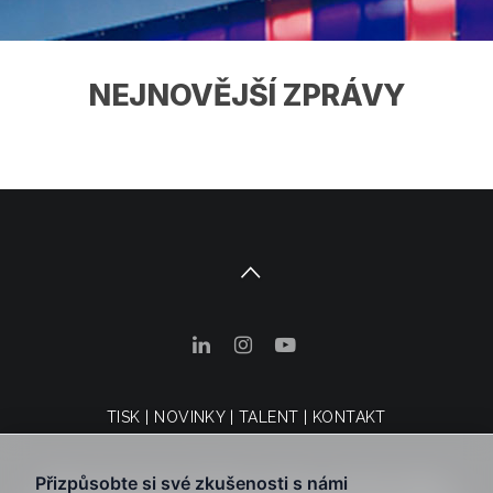
NEJNOVĚJŠÍ ZPRÁVY
TISK
|
NOVINKY
|
TALENT
|
KONTAKT
Právní upozornění
|
Zásady ochrany osobních údajů
|