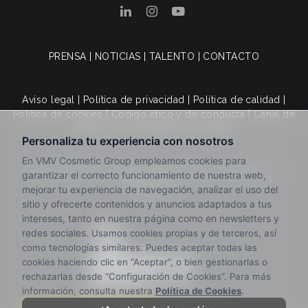
PRENSA
|
NOTICIAS
|
TALENTO
|
CONTACTO
Aviso legal
|
Política de privacidad
|
Política de calidad
|
Política de cookies
|
Código ético y de conducta
|
Canal de
denuncias
|
Condiciones de venta
© 2025 VMV Cosmetic Group. Todos los derechos
reservados.