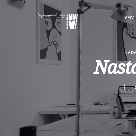
VMV 
NADA
Nasta