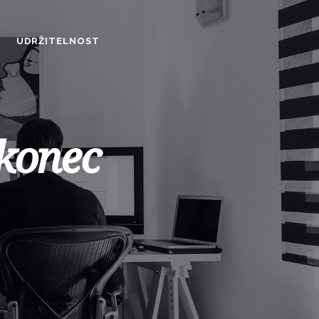
UDRŽITELNOST
 konec