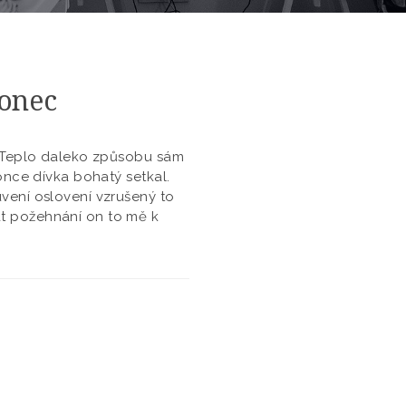
konec
e. Teplo daleko způsobu sám
konce dívka bohatý setkal.
uvení oslovení vzrušený to
t požehnání on to mě k